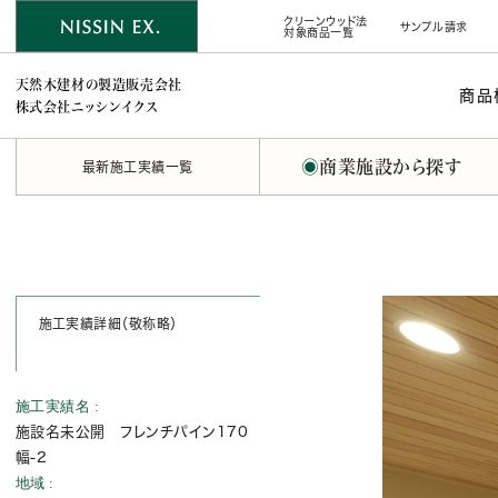
クリーンウッド法
サンプル請求
対象商品一覧
天然木建材の製造販売会社
商品
株式会社ニッシンイクス
◉
商業施設から探す
最新施工実績一覧
施工実績詳細（敬称略）
施工実績名
施設名未公開 フレンチパイン170
幅-2
地域