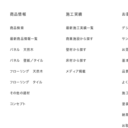
商品情報
施工実績
お
商品検索
最新施工実績一覧
デ
最新商品情報一覧
商業施設から探す
サ
パネル 天然木
壁材から探す
お
パネル 壁紙／タイル
床材から探す
基
フローリング 天然木
メディア掲載
品
フローリング タイル
よ
その他の建材
施
コンセプト
塗
納期
お