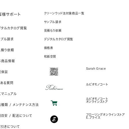
クリーンウッド法対象商品一覧
客様サポート
サンプル請求
ジタルカタログ閲覧
見積もり依頼
ンプル請求
デジタルカタログ閲覧
価格表
見積り依頼
和紙空間
本商品情報
Sarah Grace
質保証
くある質問
ルビオモノコート
工マニュアル
ルビオモノコート
オンラインストア
装種類 / メンテナンス方法
フローリングオンラインストア
目安 / 配送について
E.プライス
取引きについて