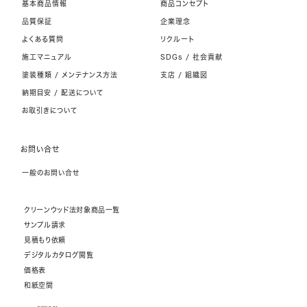
基本商品情報
商品コンセプト
品質保証
企業理念
よくある質問
リクルート
施工マニュアル
SDGs / 社会貢献
塗装種類 / メンテナンス方法
支店 / 組織図
納期目安 / 配送について
お取引きについて
お問い合せ
一般のお問い合せ
クリーンウッド法対象商品一覧
サンプル請求
見積もり依頼
デジタルカタログ閲覧
価格表
和紙空間