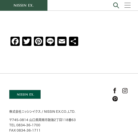
F
T
P
L
E
共
a
w
i
i
m
有
c
i
n
n
a
e
t
t
e
i
b
t
e
l
o
e
r
o
r
e
k
s
株式会社ニッシンイクス / NISSIN EX.CO.,LTD.
t
〒745-0814 山口県周南市鼓海2丁目118番63
TEL 0834-36-1700
FAX 0834-36-1711