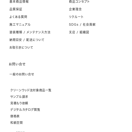
基本商品情報
商品コンセプト
品質保証
企業理念
よくある質問
リクルート
施工マニュアル
SDGs / 社会貢献
塗装種類 / メンテナンス方法
支店 / 組織図
納期目安 / 配送について
お取引きについて
お問い合せ
一般のお問い合せ
クリーンウッド法対象商品一覧
サンプル請求
見積もり依頼
デジタルカタログ閲覧
価格表
和紙空間