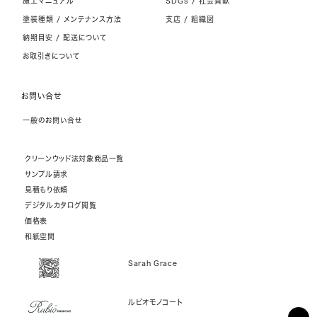
施工マニュアル
SDGs / 社会貢献
塗装種類 / メンテナンス方法
支店 / 組織図
納期目安 / 配送について
お取引きについて
お問い合せ
一般のお問い合せ
クリーンウッド法対象商品一覧
サンプル請求
見積もり依頼
デジタルカタログ閲覧
価格表
和紙空間
Sarah Grace
ルビオモノコート