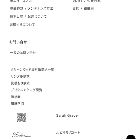
施工マニュアル
SDGs / 社会貢献
塗装種類 / メンテナンス方法
支店 / 組織図
納期目安 / 配送について
お取引きについて
お問い合せ
一般のお問い合せ
クリーンウッド法対象商品一覧
サンプル請求
見積もり依頼
デジタルカタログ閲覧
価格表
和紙空間
Sarah Grace
ルビオモノコート