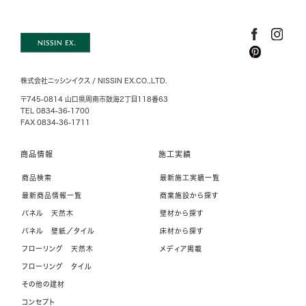
株式会社ニッシンイクス / NISSIN EX.CO.,LTD.
〒745-0814 山口県周南市鼓海2丁目118番63
TEL 0834-36-1700
FAX 0834-36-1711
商品情報
施工実績
商品検索
最新施工実績一覧
最新商品情報一覧
商業施設から探す
パネル 天然木
壁材から探す
パネル 壁紙／タイル
床材から探す
フローリング 天然木
メディア掲載
フローリング タイル
その他の建材
コンセプト