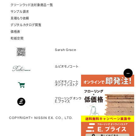
クリーンウッド法対象商品一覧
サンプル請求
見積もり依頼
デジタルカタログ閲覧
価格表
和紙空間
Sarah Grace
ルビオモノコート
−
ルビオモノコート
オンラインストア
フローリングオンラインストア
E.プライス
COPYRIGHT© NISSIN EX. CO., LTD.