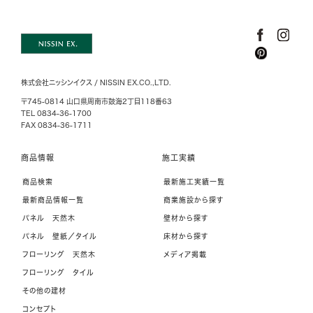
株式会社ニッシンイクス / NISSIN EX.CO.,LTD.
〒745-0814 山口県周南市鼓海2丁目118番63
TEL 0834-36-1700
FAX 0834-36-1711
商品情報
施工実績
商品検索
最新施工実績一覧
最新商品情報一覧
商業施設から探す
パネル 天然木
壁材から探す
パネル 壁紙／タイル
床材から探す
フローリング 天然木
メディア掲載
フローリング タイル
その他の建材
コンセプト