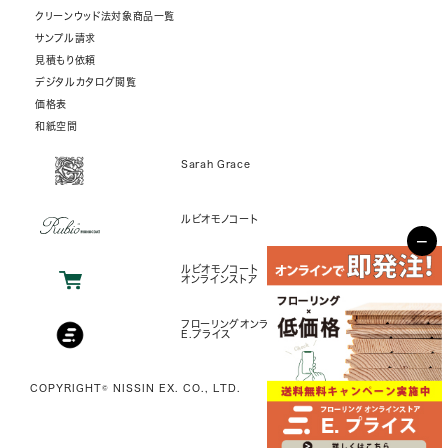
クリーンウッド法対象商品一覧
サンプル請求
見積もり依頼
デジタルカタログ閲覧
価格表
和紙空間
Sarah Grace
ルビオモノコート
−
ルビオモノコート
オンラインストア
フローリングオンラインストア
E.プライス
COPYRIGHT© NISSIN EX. CO., LTD.