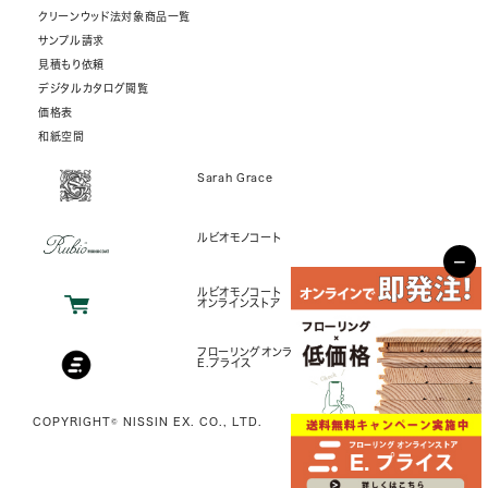
クリーンウッド法対象商品一覧
サンプル請求
見積もり依頼
デジタルカタログ閲覧
価格表
和紙空間
Sarah Grace
ルビオモノコート
−
ルビオモノコート
オンラインストア
フローリングオンラインストア
E.プライス
COPYRIGHT© NISSIN EX. CO., LTD.