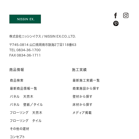
株式会社ニッシンイクス / NISSIN EX.CO.,LTD.
〒745-0814 山口県周南市鼓海2丁目118番63
TEL 0834-36-1700
FAX 0834-36-1711
商品情報
施工実績
商品検索
最新施工実績一覧
最新商品情報一覧
商業施設から探す
パネル 天然木
壁材から探す
パネル 壁紙／タイル
床材から探す
フローリング 天然木
メディア掲載
フローリング タイル
その他の建材
コンセプト