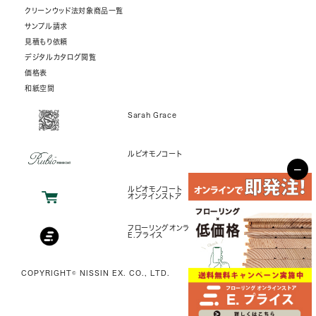
クリーンウッド法対象商品一覧
サンプル請求
見積もり依頼
デジタルカタログ閲覧
価格表
和紙空間
Sarah Grace
ルビオモノコート
−
ルビオモノコート
オンラインストア
フローリングオンラインストア
E.プライス
COPYRIGHT© NISSIN EX. CO., LTD.