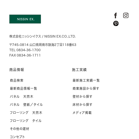
株式会社ニッシンイクス / NISSIN EX.CO.,LTD.
〒745-0814 山口県周南市鼓海2丁目118番63
TEL 0834-36-1700
FAX 0834-36-1711
商品情報
施工実績
商品検索
最新施工実績一覧
最新商品情報一覧
商業施設から探す
パネル 天然木
壁材から探す
パネル 壁紙／タイル
床材から探す
フローリング 天然木
メディア掲載
フローリング タイル
その他の建材
コンセプト