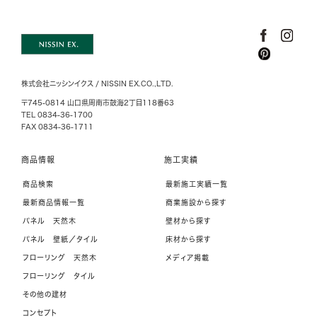
株式会社ニッシンイクス / NISSIN EX.CO.,LTD.
〒745-0814 山口県周南市鼓海2丁目118番63
TEL 0834-36-1700
FAX 0834-36-1711
商品情報
施工実績
商品検索
最新施工実績一覧
最新商品情報一覧
商業施設から探す
パネル 天然木
壁材から探す
パネル 壁紙／タイル
床材から探す
フローリング 天然木
メディア掲載
フローリング タイル
その他の建材
コンセプト