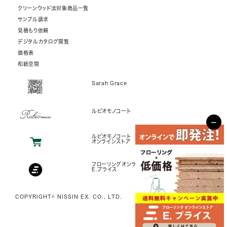
クリーンウッド法対象商品一覧
サンプル請求
見積もり依頼
デジタルカタログ閲覧
価格表
和紙空間
Sarah Grace
ルビオモノコート
−
ルビオモノコート
オンラインストア
フローリングオンラインストア
E.プライス
COPYRIGHT© NISSIN EX. CO., LTD.