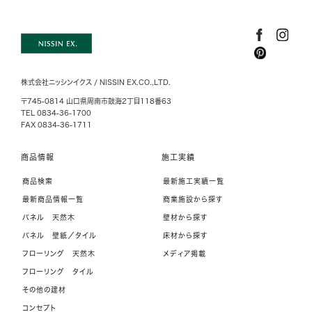
株式会社ニッシンイクス / NISSIN EX.CO.,LTD.
〒745-0814 山口県周南市鼓海2丁目118番63
TEL 0834-36-1700
FAX 0834-36-1711
商品情報
施工実績
商品検索
最新施工実績一覧
最新商品情報一覧
商業施設から探す
パネル 天然木
壁材から探す
パネル 壁紙／タイル
床材から探す
フローリング 天然木
メディア掲載
フローリング タイル
その他の建材
コンセプト