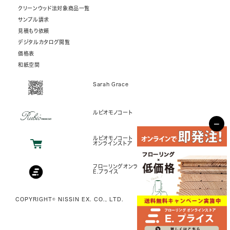
クリーンウッド法対象商品一覧
サンプル請求
見積もり依頼
デジタルカタログ閲覧
価格表
和紙空間
Sarah Grace
ルビオモノコート
−
ルビオモノコート
オンラインストア
フローリングオンラインストア
E.プライス
COPYRIGHT© NISSIN EX. CO., LTD.