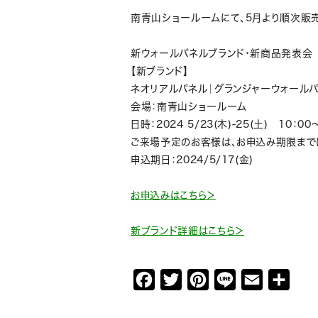
南青山ショールームにて、5月より順次販
新ウォールパネルブランド・新商品発表会
【新ブランド】
ネオリアルパネル｜グランジャーウォールパ
会場：南青山ショールーム
日時：2024 5/23(木)-25(土) 10：00
ご来場予定のお客様は、お申込み期限まで
申込期日：2024/5/17(金)
お申込みはこちら＞
新ブランド詳細はこちら＞
F
T
P
L
E
共
a
w
i
i
m
有