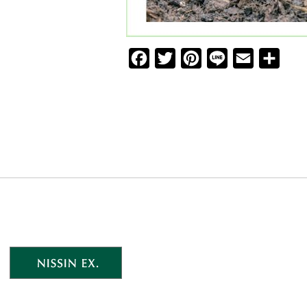
F
T
P
L
E
共
a
w
i
i
m
有
c
i
n
n
a
e
t
t
e
i
b
t
e
l
o
e
r
o
r
e
k
s
t