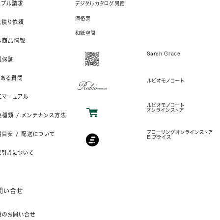
ンプル請求
デジタルカタログ閲覧
価格表
見積り依頼
和紙空間
本商品情報
Sarah Grace
質保証
くある質問
ルビオモノコート
工マニュアル
ルビオモノコート
オンラインストア
装種類 / メンテナンス方法
フローリングオンラインストア
目安 / 配送について
E.プライス
取引きについて
問い合せ
般のお問い合せ