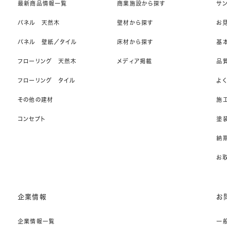
最新商品情報一覧
商業施設から探す
サ
パネル 天然木
壁材から探す
お
パネル 壁紙／タイル
床材から探す
基
フローリング 天然木
メディア掲載
品
フローリング タイル
よ
その他の建材
施
コンセプト
塗
納期
お
企業情報
お
企業情報一覧
一