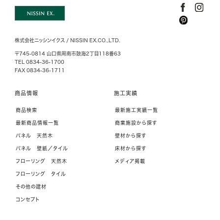
o
e
r
o
r
e
k
s
株式会社ニッシンイクス / NISSIN EX.CO.,LTD.
t
〒745-0814 山口県周南市鼓海2丁目118番63
TEL 0834-36-1700
FAX 0834-36-1711
商品情報
施工実績
商品検索
最新施工実績一覧
最新商品情報一覧
商業施設から探す
パネル 天然木
壁材から探す
パネル 壁紙／タイル
床材から探す
フローリング 天然木
メディア掲載
フローリング タイル
その他の建材
コンセプト