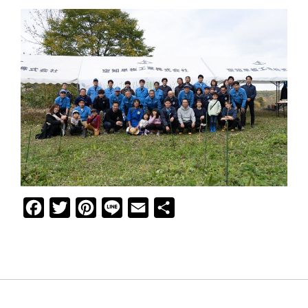
F
T
P
L
E
共
a
w
i
i
m
有
c
i
n
n
a
e
t
t
e
i
b
t
e
l