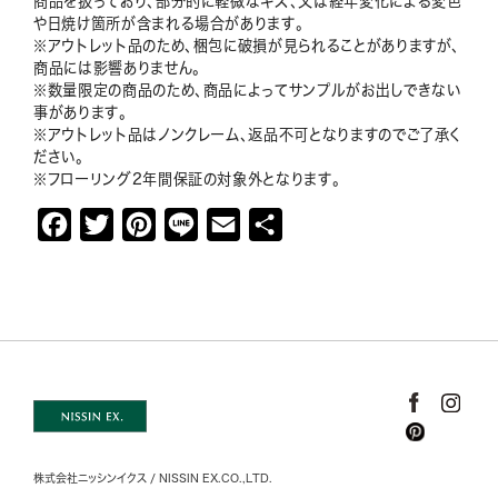
商品を扱っており、部分的に軽微なキズ、又は経年変化による変色
や日焼け箇所が含まれる場合があります。
※アウトレット品のため、梱包に破損が見られることがありますが、
商品には影響ありません。
※数量限定の商品のため、商品によってサンプルがお出しできない
事があります。
※アウトレット品はノンクレーム、返品不可となりますのでご了承く
ださい。
※フローリング2年間保証の対象外となります。
F
T
P
L
E
共
a
w
i
i
m
有
c
i
n
n
a
e
t
t
e
i
b
t
e
l
o
e
r
o
r
e
k
s
株式会社ニッシンイクス / NISSIN EX.CO.,LTD.
t