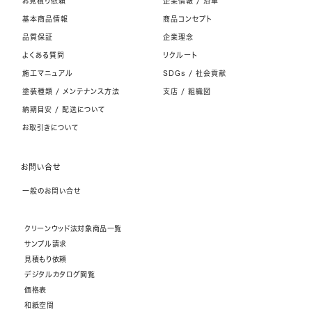
お見積り依頼
企業情報 / 沿革
基本商品情報
商品コンセプト
品質保証
企業理念
よくある質問
リクルート
施工マニュアル
SDGs / 社会貢献
塗装種類 / メンテナンス方法
支店 / 組織図
納期目安 / 配送について
お取引きについて
お問い合せ
一般のお問い合せ
クリーンウッド法対象商品一覧
サンプル請求
見積もり依頼
デジタルカタログ閲覧
価格表
和紙空間