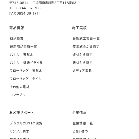
〒745-0814 山口県周南市鼓海2丁目118番63
TEL 0834-36-1700
FAX 0834-36-1711
商品情報
施工実績
商品検索
最新施工実績一覧
最新商品情報一覧
商業施設から探す
パネル 天然木
壁材から探す
パネル 壁紙／タイル
床材から探す
フローリング 天然木
メディア掲載
フローリング タイル
その他の建材
コンセプト
お客様サポート
企業情報
デジタルカタログ閲覧
企業情報一覧
サンプル請求
ごあいさつ