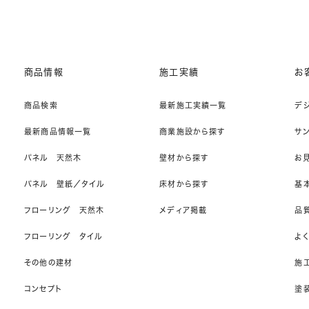
商品情報
施工実績
お
商品検索
最新施工実績一覧
デ
最新商品情報一覧
商業施設から探す
サ
パネル 天然木
壁材から探す
お
パネル 壁紙／タイル
床材から探す
基
フローリング 天然木
メディア掲載
品
フローリング タイル
よ
その他の建材
施
コンセプト
塗