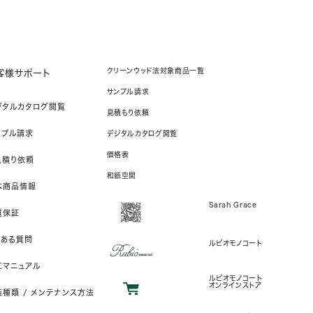
クリーンウッド法対象商品一覧
客様サポート
サンプル請求
ジタルカタログ閲覧
見積もり依頼
ンプル請求
デジタルカタログ閲覧
価格表
見積り依頼
和紙空間
本商品情報
Sarah Grace
質保証
くある質問
ルビオモノコート
工マニュアル
ルビオモノコート
オンラインストア
装種類 / メンテナンス方法