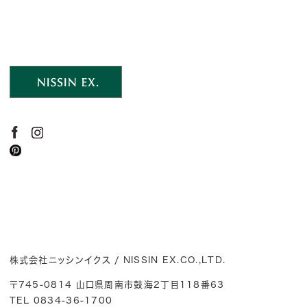
o
r
e
k
s
t
株式会社ニッシンイクス / NISSIN EX.CO.,LTD.
〒745-0814 山口県周南市鼓海2丁目118番63
TEL 0834-36-1700