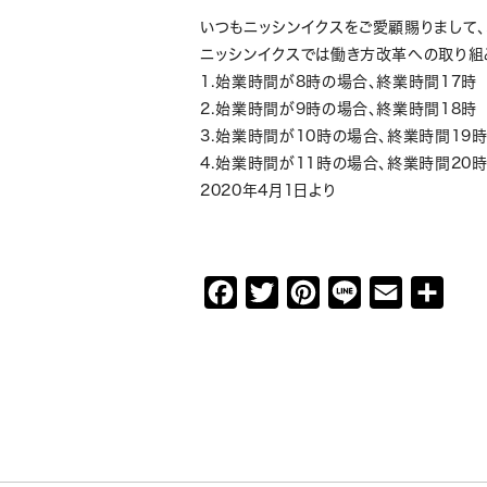
いつもニッシンイクスをご愛顧賜りまして、
ニッシンイクスでは働き方改革への取り組
1.始業時間が8時の場合、終業時間17時
2.始業時間が9時の場合、終業時間18時
3.始業時間が10時の場合、終業時間19
4.始業時間が11時の場合、終業時間20
2020年4月1日より
F
T
P
L
E
共
a
w
i
i
m
有
c
i
n
n
a
e
t
t
e
i
b
t
e
l
o
e
r