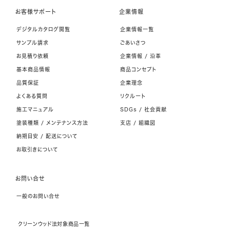
お客様サポート
企業情報
デジタルカタログ閲覧
企業情報一覧
サンプル請求
ごあいさつ
お見積り依頼
企業情報 / 沿革
基本商品情報
商品コンセプト
品質保証
企業理念
よくある質問
リクルート
施工マニュアル
SDGs / 社会貢献
塗装種類 / メンテナンス方法
支店 / 組織図
納期目安 / 配送について
お取引きについて
お問い合せ
一般のお問い合せ
クリーンウッド法対象商品一覧