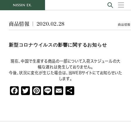
商品情報 ｜ 2020.02.28
商品情報
新型コロナウイルスの影響に関するお知らせ
現在、中国で生産する商品の一部について入荷スケジュールの大
幅な遅れは発生しておりません。
今後、状況に変化が生じた場合は、当WEBサイトにてお知らせいた
します。
F
T
P
L
E
共
a
w
i
i
m
有
c
i
n
n
a
e
t
t
e
i
b
t
e
l