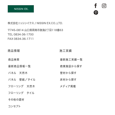
o
e
r
o
r
e
k
s
株式会社ニッシンイクス / NISSIN EX.CO.,LTD.
t
〒745-0814 山口県周南市鼓海2丁目118番63
TEL 0834-36-1700
FAX 0834-36-1711
商品情報
施工実績
商品検索
最新施工実績一覧
最新商品情報一覧
商業施設から探す
パネル 天然木
壁材から探す
パネル 壁紙／タイル
床材から探す
フローリング 天然木
メディア掲載
フローリング タイル
その他の建材
コンセプト