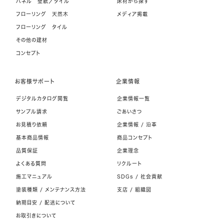
パネル 壁紙／タイル
床材から探す
フローリング 天然木
メディア掲載
フローリング タイル
その他の建材
コンセプト
お客様サポート
企業情報
デジタルカタログ閲覧
企業情報一覧
サンプル請求
ごあいさつ
お見積り依頼
企業情報 / 沿革
基本商品情報
商品コンセプト
品質保証
企業理念
よくある質問
リクルート
施工マニュアル
SDGs / 社会貢献
塗装種類 / メンテナンス方法
支店 / 組織図
納期目安 / 配送について
お取引きについて