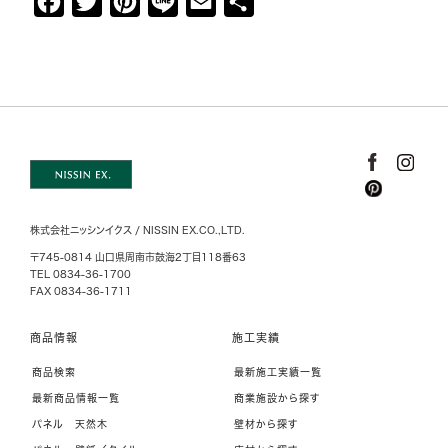
F
T
P
L
E
共
a
w
i
i
m
有
c
i
n
n
a
e
t
t
e
i
b
t
e
l
o
e
r
o
r
e
k
s
株式会社ニッシンイクス / NISSIN EX.CO.,LTD.
t
〒745-0814 山口県周南市鼓海2丁目118番63
TEL 0834-36-1700
FAX 0834-36-1711
商品情報
施工実績
商品検索
最新施工実績一覧
最新商品情報一覧
商業施設から探す
パネル 天然木
壁材から探す