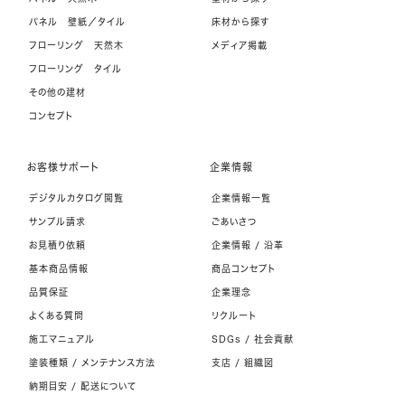
パネル 壁紙／タイル
床材から探す
フローリング 天然木
メディア掲載
フローリング タイル
その他の建材
コンセプト
お客様サポート
企業情報
デジタルカタログ閲覧
企業情報一覧
サンプル請求
ごあいさつ
お見積り依頼
企業情報 / 沿革
基本商品情報
商品コンセプト
品質保証
企業理念
よくある質問
リクルート
施工マニュアル
SDGs / 社会貢献
塗装種類 / メンテナンス方法
支店 / 組織図
納期目安 / 配送について