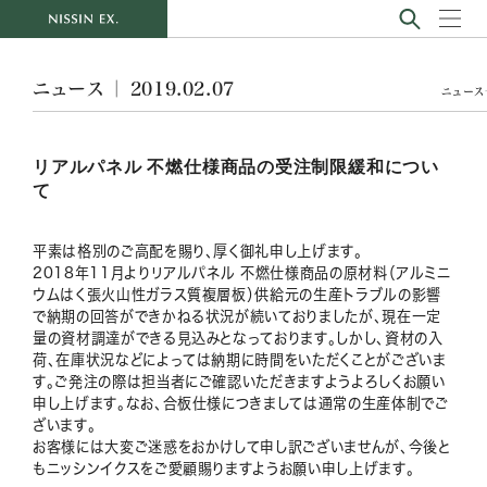
ニュース ｜ 2019.02.07
ニュース
リアルパネル 不燃仕様商品の受注制限緩和につい
て
平素は格別のご高配を賜り、厚く御礼申し上げます。
2018年11月よりリアルパネル 不燃仕様商品の原材料（アルミニ
ウムはく張火山性ガラス質複層板）供給元の生産トラブルの影響
で納期の回答ができかねる状況が続いておりましたが、現在一定
量の資材調達ができる見込みとなっております。しかし、資材の入
荷、在庫状況などによっては納期に時間をいただくことがございま
す。ご発注の際は担当者にご確認いただきますようよろしくお願い
申し上げます。なお、合板仕様につきましては通常の生産体制でご
ざいます。
お客様には大変ご迷惑をおかけして申し訳ございませんが、今後と
もニッシンイクスをご愛顧賜りますようお願い申し上げます。