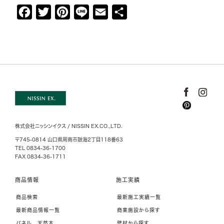
F
T
P
L
E
共
a
w
i
i
m
有
c
i
n
n
a
e
t
t
e
i
b
t
e
l
o
e
r
o
r
e
k
s
株式会社ニッシンイクス / NISSIN EX.CO.,LTD.
t
〒745-0814 山口県周南市鼓海2丁目118番63
TEL 0834-36-1700
FAX 0834-36-1711
商品情報
施工実績
商品検索
最新施工実績一覧
最新商品情報一覧
商業施設から探す
パネル 天然木
壁材から探す