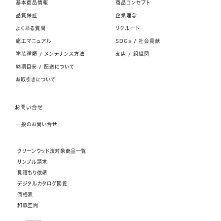
基本商品情報
商品コンセプト
品質保証
企業理念
よくある質問
リクルート
施工マニュアル
SDGs / 社会貢献
塗装種類 / メンテナンス方法
支店 / 組織図
納期目安 / 配送について
お取引きについて
お問い合せ
一般のお問い合せ
クリーンウッド法対象商品一覧
サンプル請求
見積もり依頼
デジタルカタログ閲覧
価格表
和紙空間