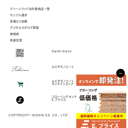
クリーンウッド法対象商品一覧
サンプル請求
見積もり依頼
デジタルカタログ閲覧
価格表
和紙空間
Sarah Grace
ルビオモノコート
−
ルビオモノコート
オンラインストア
フローリングオンラインストア
E.プライス
COPYRIGHT© NISSIN EX. CO., LTD.