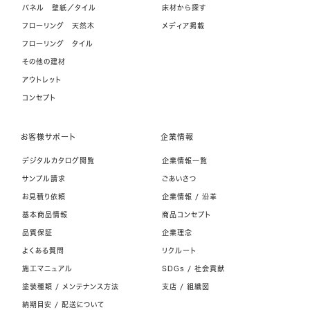
パネル 壁紙／タイル
床材から探す
フローリング 天然木
メディア掲載
フローリング タイル
その他の建材
アウトレット
コンセプト
お客様サポート
企業情報
デジタルカタログ閲覧
企業情報一覧
サンプル請求
ごあいさつ
お見積り依頼
企業情報 / 沿革
基本商品情報
商品コンセプト
品質保証
企業理念
よくある質問
リクルート
施工マニュアル
SDGs / 社会貢献
塗装種類 / メンテナンス方法
支店 / 組織図
納期目安 / 配送について