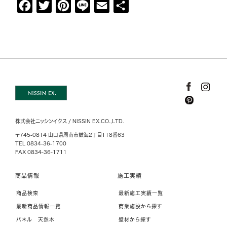
F
T
P
L
E
共
a
w
i
i
m
有
c
i
n
n
a
e
t
t
e
i
b
t
e
l
o
e
r
o
r
e
k
s
株式会社ニッシンイクス / NISSIN EX.CO.,LTD.
t
〒745-0814 山口県周南市鼓海2丁目118番63
TEL 0834-36-1700
FAX 0834-36-1711
商品情報
施工実績
商品検索
最新施工実績一覧
最新商品情報一覧
商業施設から探す
パネル 天然木
壁材から探す