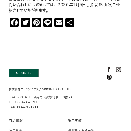
問い合わせにつきましては、 2026年1月5日（月）以降、順次ご連
絡させていただきます。
F
T
P
L
E
共
a
w
i
i
m
有
c
i
n
n
a
e
t
t
e
i
b
t
e
l
o
e
r
o
r
e
k
s
株式会社ニッシンイクス / NISSIN EX.CO.,LTD.
t
〒745-0814 山口県周南市鼓海2丁目118番63
TEL 0834-36-1700
FAX 0834-36-1711
商品情報
施工実績
商品検索
最新施工実績一覧