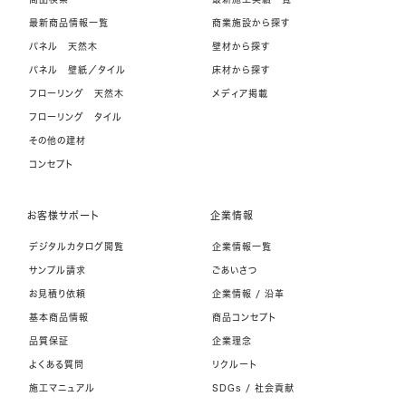
最新商品情報一覧
商業施設から探す
パネル 天然木
壁材から探す
パネル 壁紙／タイル
床材から探す
フローリング 天然木
メディア掲載
フローリング タイル
その他の建材
コンセプト
お客様サポート
企業情報
デジタルカタログ閲覧
企業情報一覧
サンプル請求
ごあいさつ
お見積り依頼
企業情報 / 沿革
基本商品情報
商品コンセプト
品質保証
企業理念
よくある質問
リクルート
施工マニュアル
SDGs / 社会貢献