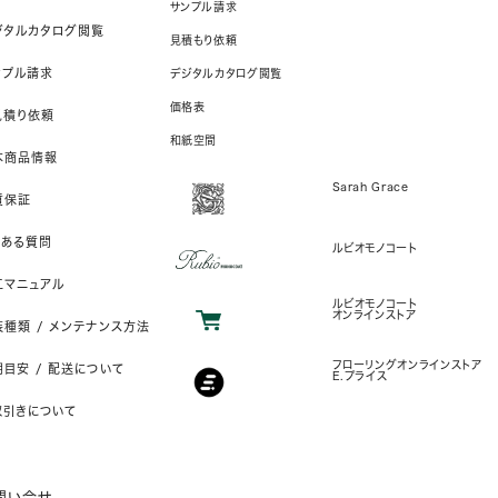
サンプル請求
ジタルカタログ閲覧
見積もり依頼
ンプル請求
デジタルカタログ閲覧
価格表
見積り依頼
和紙空間
本商品情報
Sarah Grace
質保証
くある質問
ルビオモノコート
工マニュアル
ルビオモノコート
オンラインストア
装種類 / メンテナンス方法
フローリングオンラインストア
目安 / 配送について
E.プライス
取引きについて
問い合せ