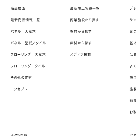
商品検索
最新施工実績一覧
デ
最新商品情報一覧
商業施設から探す
サ
パネル 天然木
壁材から探す
お
パネル 壁紙／タイル
床材から探す
基
フローリング 天然木
メディア掲載
品
フローリング タイル
よ
その他の建材
施
コンセプト
塗
納期
お
企業情報
お