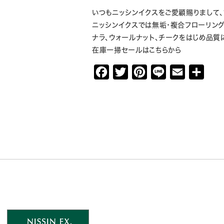
いつもニッシンイクスをご愛顧賜りまして、
ニッシンイクスでは無垢・複合フローリン
ナラ、ウォールナット、チークをはじめ品
在庫一掃セールはこちらから
F
T
P
L
E
共
a
w
i
i
m
有
c
i
n
n
a
e
t
t
e
i
b
t
e
l
o
e
r
o
r
e
k
s
t