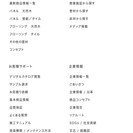
最新商品情報一覧
商業施設から探す
パネル 天然木
壁材から探す
パネル 壁紙／タイル
床材から探す
フローリング 天然木
メディア掲載
フローリング タイル
その他の建材
コンセプト
お客様サポート
企業情報
デジタルカタログ閲覧
企業情報一覧
サンプル請求
ごあいさつ
お見積り依頼
企業情報 / 沿革
基本商品情報
商品コンセプト
品質保証
企業理念
よくある質問
リクルート
施工マニュアル
SDGs / 社会貢献
塗装種類 / メンテナンス方法
支店 / 組織図