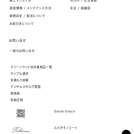
施工マニュアル
SDGs / 社会貢献
塗装種類 / メンテナンス方法
支店 / 組織図
納期目安 / 配送について
お取引きについて
お問い合せ
一般のお問い合せ
クリーンウッド法対象商品一覧
サンプル請求
見積もり依頼
デジタルカタログ閲覧
価格表
和紙空間
Sarah Grace
ルビオモノコート