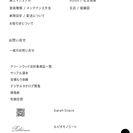
施工マニュアル
SDGs / 社会貢献
塗装種類 / メンテナンス方法
支店 / 組織図
納期目安 / 配送について
お取引きについて
お問い合せ
一般のお問い合せ
クリーンウッド法対象商品一覧
サンプル請求
見積もり依頼
デジタルカタログ閲覧
価格表
和紙空間
Sarah Grace
ルビオモノコート