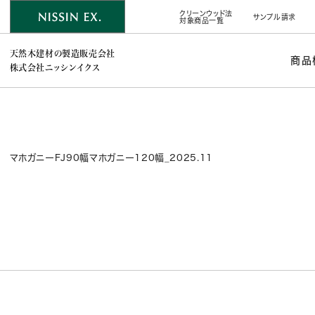
クリーンウッド法
サンプル請求
対象商品一覧
天然木建材の製造販売会社
商品
株式会社ニッシンイクス
マホガニーFJ90幅マホガニー120幅_2025.11