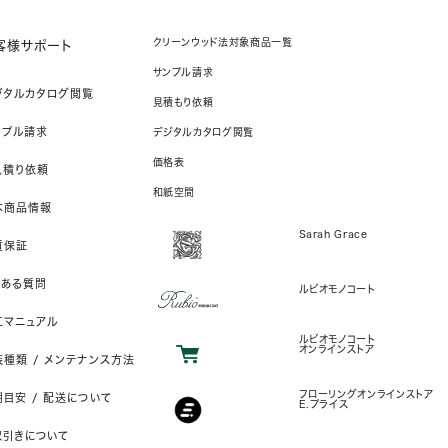
クリーンウッド法対象商品一覧
客様サポート
サンプル請求
ジタルカタログ閲覧
見積もり依頼
ンプル請求
デジタルカタログ閲覧
価格表
見積り依頼
和紙空間
本商品情報
Sarah Grace
質保証
くある質問
ルビオモノコート
工マニュアル
ルビオモノコート
オンラインストア
装種類 / メンテナンス方法
フローリングオンラインストア
目安 / 配送について
E.プライス
取引きについて