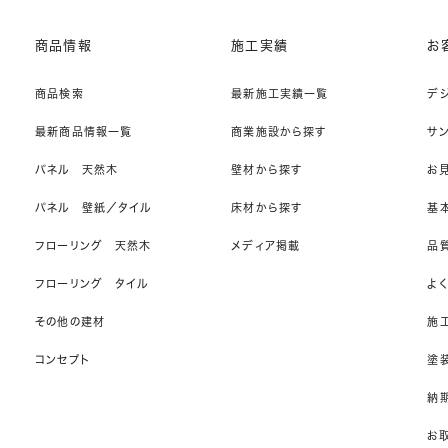
商品情報
施工実績
お
商品検索
最新施工実績一覧
デ
最新商品情報一覧
商業施設から探す
サ
パネル 天然木
壁材から探す
お
パネル 壁紙／タイル
床材から探す
基
フローリング 天然木
メディア掲載
品
フローリング タイル
よ
その他の建材
施
コンセプト
塗
納期
お