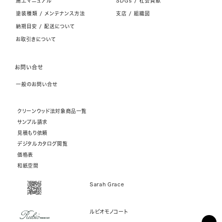
施工マニュアル
SDGs / 社会貢献
塗装種類 / メンテナンス方法
支店 / 組織図
納期目安 / 配送について
お取引きについて
お問い合せ
一般のお問い合せ
クリーンウッド法対象商品一覧
サンプル請求
見積もり依頼
デジタルカタログ閲覧
価格表
和紙空間
Sarah Grace
ルビオモノコート