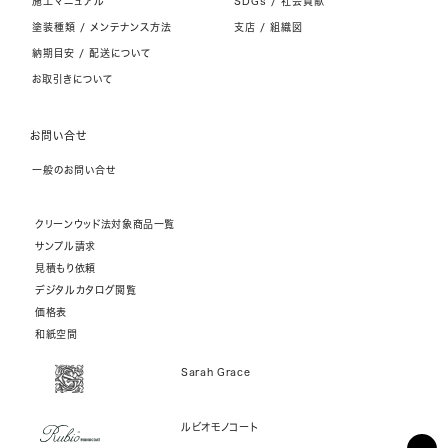
施工マニュアル
SDGs / 社会貢献
塗装種類 / メンテナンス方法
支店 / 組織図
納期目安 / 配送について
お取引きについて
お問い合せ
一般のお問い合せ
クリーンウッド法対象商品一覧
サンプル請求
見積もり依頼
デジタルカタログ閲覧
価格表
和紙空間
Sarah Grace
ルビオモノコート