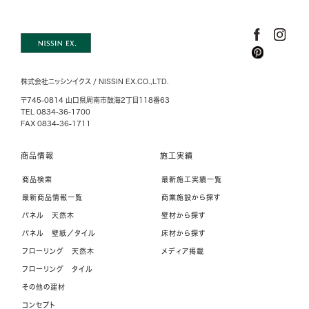
株式会社ニッシンイクス / NISSIN EX.CO.,LTD.
〒745-0814 山口県周南市鼓海2丁目118番63
TEL 0834-36-1700
FAX 0834-36-1711
商品情報
施工実績
商品検索
最新施工実績一覧
最新商品情報一覧
商業施設から探す
パネル 天然木
壁材から探す
パネル 壁紙／タイル
床材から探す
フローリング 天然木
メディア掲載
フローリング タイル
その他の建材
コンセプト