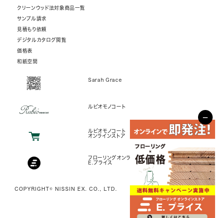
クリーンウッド法対象商品一覧
サンプル請求
見積もり依頼
デジタルカタログ閲覧
価格表
和紙空間
Sarah Grace
ルビオモノコート
−
ルビオモノコート
オンラインストア
フローリングオンラインストア
E.プライス
COPYRIGHT© NISSIN EX. CO., LTD.