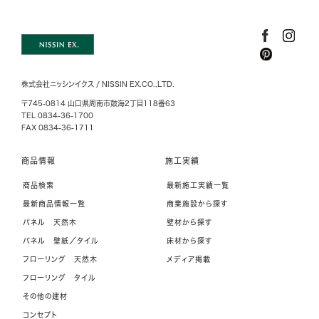
株式会社ニッシンイクス / NISSIN EX.CO.,LTD.
〒745-0814 山口県周南市鼓海2丁目118番63
TEL 0834-36-1700
FAX 0834-36-1711
商品情報
施工実績
商品検索
最新施工実績一覧
最新商品情報一覧
商業施設から探す
パネル 天然木
壁材から探す
パネル 壁紙／タイル
床材から探す
フローリング 天然木
メディア掲載
フローリング タイル
その他の建材
コンセプト