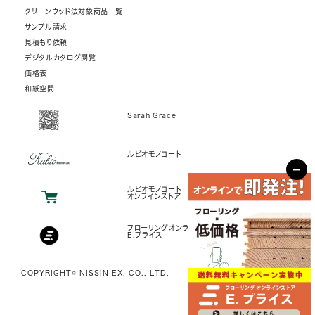
クリーンウッド法対象商品一覧
サンプル請求
見積もり依頼
デジタルカタログ閲覧
価格表
和紙空間
Sarah Grace
ルビオモノコート
−
ルビオモノコート
オンラインストア
フローリングオンラインストア
E.プライス
COPYRIGHT© NISSIN EX. CO., LTD.