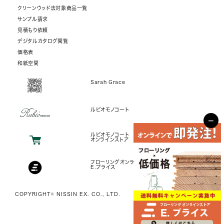
クリーンウッド法対象商品一覧
サンプル請求
見積もり依頼
デジタルカタログ閲覧
価格表
和紙空間
Sarah Grace
ルビオモノコート
−
ルビオモノコート
オンラインストア
フローリングオンラインストア
E.プライス
COPYRIGHT© NISSIN EX. CO., LTD.