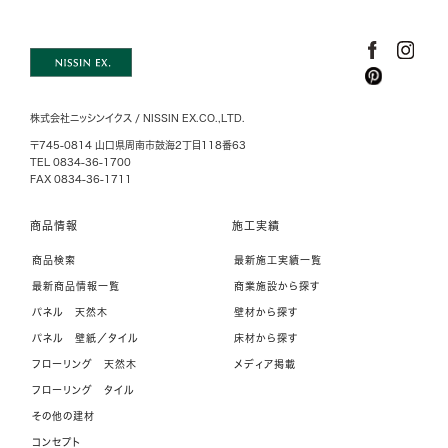
株式会社ニッシンイクス / NISSIN EX.CO.,LTD.
〒745-0814 山口県周南市鼓海2丁目118番63
TEL 0834-36-1700
FAX 0834-36-1711
商品情報
施工実績
商品検索
最新施工実績一覧
最新商品情報一覧
商業施設から探す
パネル 天然木
壁材から探す
パネル 壁紙／タイル
床材から探す
フローリング 天然木
メディア掲載
フローリング タイル
その他の建材
コンセプト