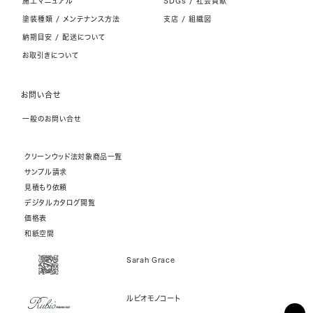
施工マニュアル
SDGs / 社会貢献
塗装種類 / メンテナンス方法
支店 / 組織図
納期目安 / 配送について
お取引きについて
お問い合せ
一般のお問い合せ
クリーンウッド法対象商品一覧
サンプル請求
見積もり依頼
デジタルカタログ閲覧
価格表
和紙空間
Sarah Grace
ルビオモノコート