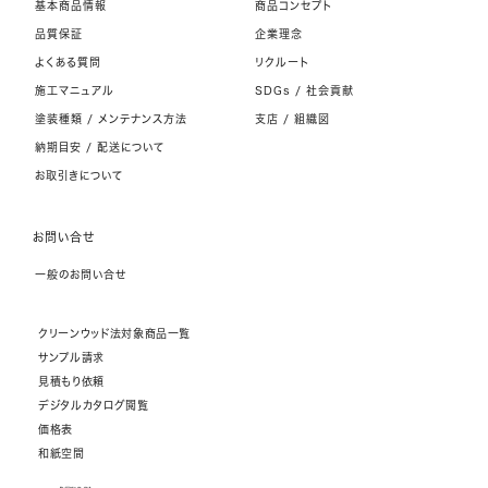
基本商品情報
商品コンセプト
品質保証
企業理念
よくある質問
リクルート
施工マニュアル
SDGs / 社会貢献
塗装種類 / メンテナンス方法
支店 / 組織図
納期目安 / 配送について
お取引きについて
お問い合せ
一般のお問い合せ
クリーンウッド法対象商品一覧
サンプル請求
見積もり依頼
デジタルカタログ閲覧
価格表
和紙空間