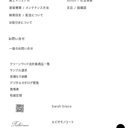
施工マニュアル
SDGs / 社会貢献
塗装種類 / メンテナンス方法
支店 / 組織図
納期目安 / 配送について
お取引きについて
お問い合せ
一般のお問い合せ
クリーンウッド法対象商品一覧
サンプル請求
見積もり依頼
デジタルカタログ閲覧
価格表
和紙空間
Sarah Grace
ルビオモノコート