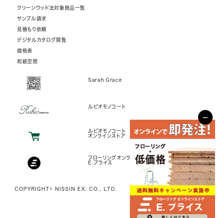
クリーンウッド法対象商品一覧
サンプル請求
見積もり依頼
デジタルカタログ閲覧
価格表
和紙空間
Sarah Grace
ルビオモノコート
−
ルビオモノコート
オンラインストア
フローリングオンラインストア
E.プライス
COPYRIGHT© NISSIN EX. CO., LTD.