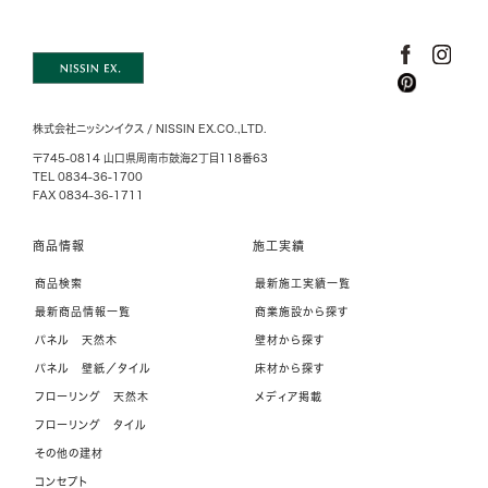
株式会社ニッシンイクス / NISSIN EX.CO.,LTD.
〒745-0814 山口県周南市鼓海2丁目118番63
TEL 0834-36-1700
FAX 0834-36-1711
商品情報
施工実績
商品検索
最新施工実績一覧
最新商品情報一覧
商業施設から探す
パネル 天然木
壁材から探す
パネル 壁紙／タイル
床材から探す
フローリング 天然木
メディア掲載
フローリング タイル
その他の建材
コンセプト