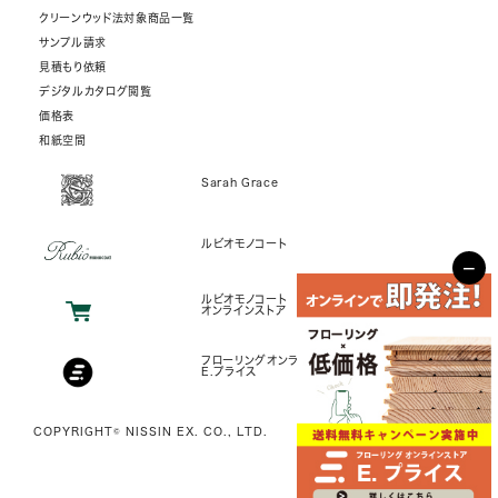
クリーンウッド法対象商品一覧
サンプル請求
見積もり依頼
デジタルカタログ閲覧
価格表
和紙空間
Sarah Grace
ルビオモノコート
−
ルビオモノコート
オンラインストア
フローリングオンラインストア
E.プライス
COPYRIGHT© NISSIN EX. CO., LTD.