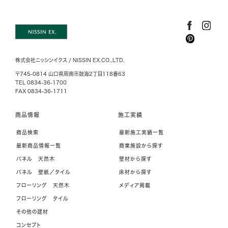
株式会社ニッシンイクス / NISSIN EX.CO.,LTD.
〒745-0814 山口県周南市鼓海2丁目118番63
TEL 0834-36-1700
FAX 0834-36-1711
商品情報
施工実績
商品検索
最新施工実績一覧
最新商品情報一覧
商業施設から探す
パネル 天然木
壁材から探す
パネル 壁紙／タイル
床材から探す
フローリング 天然木
メディア掲載
フローリング タイル
その他の建材
コンセプト