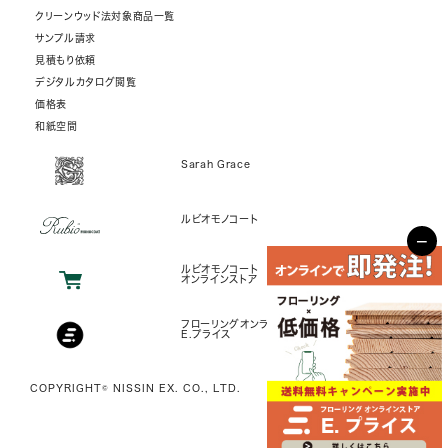
クリーンウッド法対象商品一覧
サンプル請求
見積もり依頼
デジタルカタログ閲覧
価格表
和紙空間
Sarah Grace
ルビオモノコート
−
ルビオモノコート
オンラインストア
フローリングオンラインストア
E.プライス
COPYRIGHT© NISSIN EX. CO., LTD.