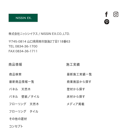
株式会社ニッシンイクス / NISSIN EX.CO.,LTD.
〒745-0814 山口県周南市鼓海2丁目118番63
TEL 0834-36-1700
FAX 0834-36-1711
商品情報
施工実績
商品検索
最新施工実績一覧
最新商品情報一覧
商業施設から探す
パネル 天然木
壁材から探す
パネル 壁紙／タイル
床材から探す
フローリング 天然木
メディア掲載
フローリング タイル
その他の建材
コンセプト