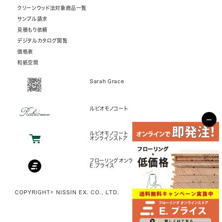
クリーンウッド法対象商品一覧
サンプル請求
見積もり依頼
デジタルカタログ閲覧
価格表
和紙空間
Sarah Grace
ルビオモノコート
−
ルビオモノコート
オンラインストア
フローリングオンラインストア
E.プライス
COPYRIGHT© NISSIN EX. CO., LTD.