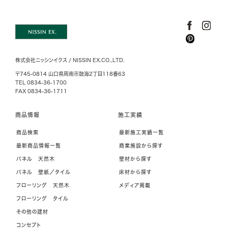
株式会社ニッシンイクス / NISSIN EX.CO.,LTD.
〒745-0814 山口県周南市鼓海2丁目118番63
TEL 0834-36-1700
FAX 0834-36-1711
商品情報
施工実績
商品検索
最新施工実績一覧
最新商品情報一覧
商業施設から探す
パネル 天然木
壁材から探す
パネル 壁紙／タイル
床材から探す
フローリング 天然木
メディア掲載
フローリング タイル
その他の建材
コンセプト