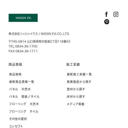
株式会社ニッシンイクス / NISSIN EX.CO.,LTD.
〒745-0814 山口県周南市鼓海2丁目118番63
TEL 0834-36-1700
FAX 0834-36-1711
商品情報
施工実績
商品検索
最新施工実績一覧
最新商品情報一覧
商業施設から探す
パネル 天然木
壁材から探す
パネル 壁紙／タイル
床材から探す
フローリング 天然木
メディア掲載
フローリング タイル
その他の建材
コンセプト