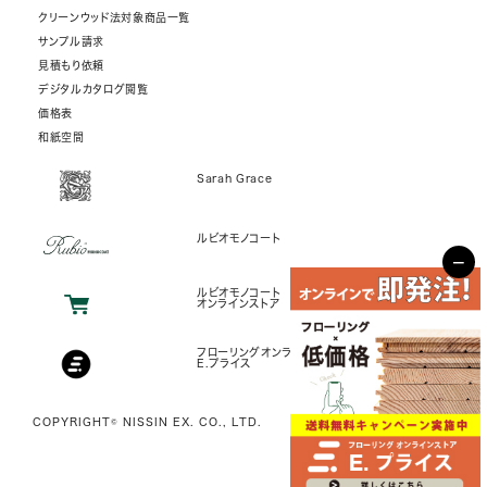
クリーンウッド法対象商品一覧
サンプル請求
見積もり依頼
デジタルカタログ閲覧
価格表
和紙空間
Sarah Grace
ルビオモノコート
−
ルビオモノコート
オンラインストア
フローリングオンラインストア
E.プライス
COPYRIGHT© NISSIN EX. CO., LTD.