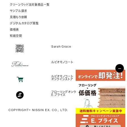
クリーンウッド法対象商品一覧
サンプル請求
見積もり依頼
デジタルカタログ閲覧
価格表
和紙空間
Sarah Grace
ルビオモノコート
−
ルビオモノコート
オンラインストア
フローリングオンラインストア
E.プライス
COPYRIGHT© NISSIN EX. CO., LTD.