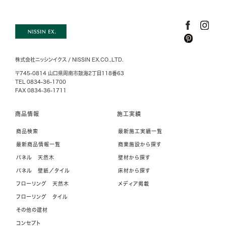
株式会社ニッシンイクス / NISSIN EX.CO.,LTD.
〒745-0814 山口県周南市鼓海2丁目118番63
TEL 0834-36-1700
FAX 0834-36-1711
商品情報
施工実績
商品検索
最新施工実績一覧
最新商品情報一覧
商業施設から探す
パネル 天然木
壁材から探す
パネル 壁紙／タイル
床材から探す
フローリング 天然木
メディア掲載
フローリング タイル
その他の建材
コンセプト