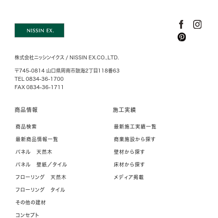
株式会社ニッシンイクス / NISSIN EX.CO.,LTD.
〒745-0814 山口県周南市鼓海2丁目118番63
TEL 0834-36-1700
FAX 0834-36-1711
商品情報
施工実績
商品検索
最新施工実績一覧
最新商品情報一覧
商業施設から探す
パネル 天然木
壁材から探す
パネル 壁紙／タイル
床材から探す
フローリング 天然木
メディア掲載
フローリング タイル
その他の建材
コンセプト