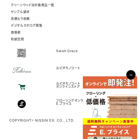
クリーンウッド法対象商品一覧
サンプル請求
見積もり依頼
デジタルカタログ閲覧
価格表
和紙空間
Sarah Grace
ルビオモノコート
−
ルビオモノコート
オンラインストア
フローリングオンラインストア
E.プライス
COPYRIGHT© NISSIN EX. CO., LTD.