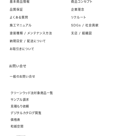
基本商品情報
商品コンセプト
品質保証
企業理念
よくある質問
リクルート
施工マニュアル
SDGs / 社会貢献
塗装種類 / メンテナンス方法
支店 / 組織図
納期目安 / 配送について
お取引きについて
お問い合せ
一般のお問い合せ
クリーンウッド法対象商品一覧
サンプル請求
見積もり依頼
デジタルカタログ閲覧
価格表
和紙空間