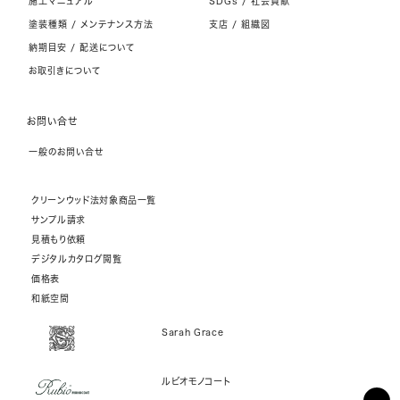
施工マニュアル
SDGs / 社会貢献
塗装種類 / メンテナンス方法
支店 / 組織図
納期目安 / 配送について
お取引きについて
お問い合せ
一般のお問い合せ
クリーンウッド法対象商品一覧
サンプル請求
見積もり依頼
デジタルカタログ閲覧
価格表
和紙空間
Sarah Grace
ルビオモノコート