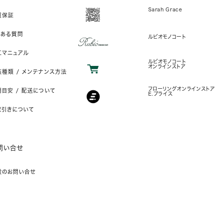
Sarah Grace
質保証
くある質問
ルビオモノコート
工マニュアル
ルビオモノコート
オンラインストア
装種類 / メンテナンス方法
フローリングオンラインストア
目安 / 配送について
E.プライス
取引きについて
問い合せ
般のお問い合せ