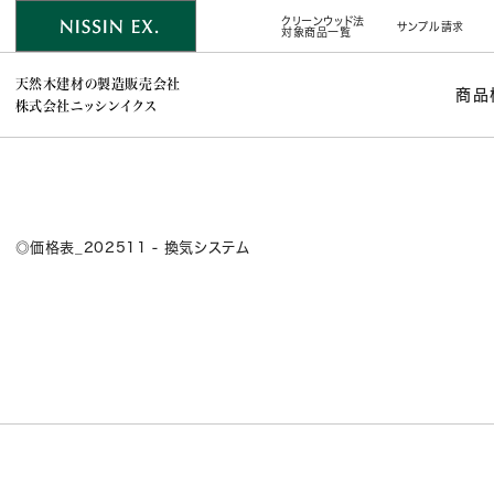
クリーンウッド法
サンプル請求
対象商品一覧
天然木建材の製造販売会社
商品
株式会社ニッシンイクス
◎価格表_202511 - 換気システム