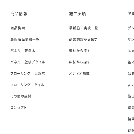
商品情報
施工実績
お
商品検索
最新施工実績一覧
デ
最新商品情報一覧
商業施設から探す
サ
パネル 天然木
壁材から探す
お
パネル 壁紙／タイル
床材から探す
基
フローリング 天然木
メディア掲載
品
フローリング タイル
よ
その他の建材
施
コンセプト
塗
納期
お