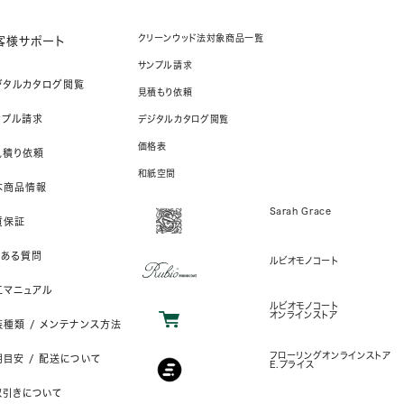
クリーンウッド法対象商品一覧
客様サポート
サンプル請求
ジタルカタログ閲覧
見積もり依頼
ンプル請求
デジタルカタログ閲覧
価格表
見積り依頼
和紙空間
本商品情報
Sarah Grace
質保証
くある質問
ルビオモノコート
工マニュアル
ルビオモノコート
オンラインストア
装種類 / メンテナンス方法
フローリングオンラインストア
目安 / 配送について
E.プライス
取引きについて