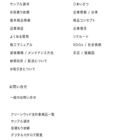
サンプル請求
ごあいさつ
お見積り依頼
企業情報 / 沿革
基本商品情報
商品コンセプト
品質保証
企業理念
よくある質問
リクルート
施工マニュアル
SDGs / 社会貢献
塗装種類 / メンテナンス方法
支店 / 組織図
納期目安 / 配送について
お取引きについて
お問い合せ
一般のお問い合せ
クリーンウッド法対象商品一覧
サンプル請求
見積もり依頼
デジタルカタログ閲覧