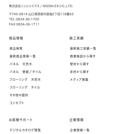
株式会社ニッシンイクス / NISSIN EX.CO.,LTD.
〒745-0814 山口県周南市鼓海2丁目118番63
TEL 0834-36-1700
FAX 0834-36-1711
商品情報
施工実績
商品検索
最新施工実績一覧
最新商品情報一覧
商業施設から探す
パネル 天然木
壁材から探す
パネル 壁紙／タイル
床材から探す
フローリング 天然木
メディア掲載
フローリング タイル
その他の建材
コンセプト
お客様サポート
企業情報
デジタルカタログ閲覧
企業情報一覧