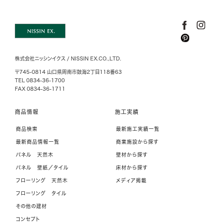
株式会社ニッシンイクス / NISSIN EX.CO.,LTD.
〒745-0814 山口県周南市鼓海2丁目118番63
TEL 0834-36-1700
FAX 0834-36-1711
商品情報
施工実績
商品検索
最新施工実績一覧
最新商品情報一覧
商業施設から探す
パネル 天然木
壁材から探す
パネル 壁紙／タイル
床材から探す
フローリング 天然木
メディア掲載
フローリング タイル
その他の建材
コンセプト