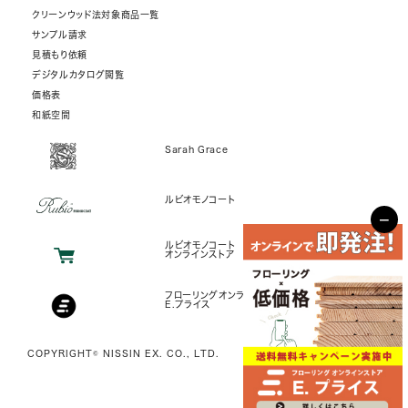
クリーンウッド法対象商品一覧
サンプル請求
見積もり依頼
デジタルカタログ閲覧
価格表
和紙空間
Sarah Grace
ルビオモノコート
−
ルビオモノコート
オンラインストア
フローリングオンラインストア
E.プライス
COPYRIGHT© NISSIN EX. CO., LTD.